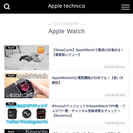
Apple technica
― CATEGORY ―
Apple Watch
Apple
【SleepCycle】AppleWatchで最高の目覚めを！
【最新版レビュー】
2020年5月20日
Apple
AppleWatchの心電図機能が日本でも！【使い方
解説】
2020年4月28日
Apple
iPhoneのウィジェットやAppleWatchでPV数・フ
ォロワー数・チャンネル登録者数をチェック！
【Numerics】
2020年2月22日
Apple