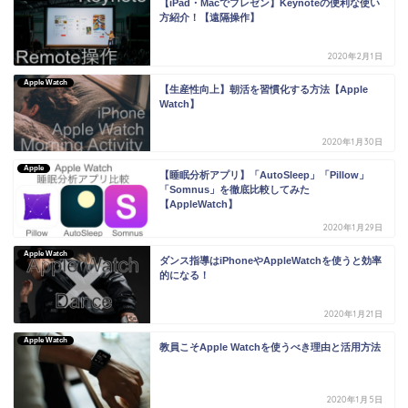
【iPad・Macでプレゼン】Keynoteの便利な使い
方紹介！【遠隔操作】
2020年2月1日
Apple Watch
【生産性向上】朝活を習慣化する方法【Apple
Watch】
2020年1月30日
Apple
【睡眠分析アプリ】「AutoSleep」「Pillow」
「Somnus」を徹底比較してみた
【AppleWatch】
2020年1月29日
Apple Watch
ダンス指導はiPhoneやAppleWatchを使うと効率
的になる！
2020年1月21日
Apple Watch
教員こそApple Watchを使うべき理由と活用方法
2020年1月5日