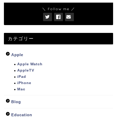
＼ Follow me ／
カテゴリー
Apple
Apple Watch
AppleTV
iPad
iPhone
Mac
Blog
Education