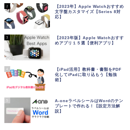
2
【2023年】Apple Watchおすすめ
文字盤カスタマイズ【Series 8対
応】
3
【2023年版】Apple Watchおすす
めアプリ１５選【便利アプリ】
4
【iPad活用】教科書・書類をPDF
化してiPadに取り込もう【勉強
術】
5
A-oneラベルシールはWordのテン
プレートで作れる！【設定方法解
説】