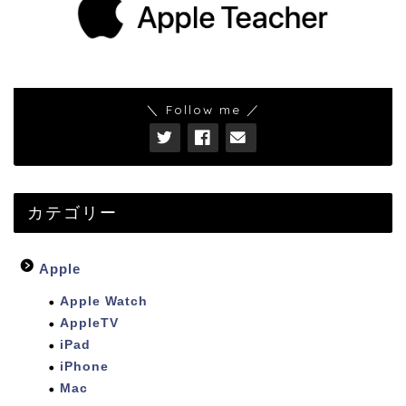
＼ Follow me ／
カテゴリー
Apple
Apple Watch
AppleTV
iPad
iPhone
Mac