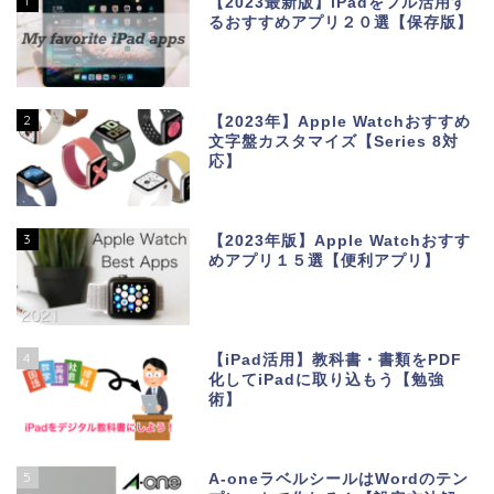
1
【2023最新版】iPadをフル活用す
るおすすめアプリ２０選【保存版】
2
【2023年】Apple Watchおすすめ
文字盤カスタマイズ【Series 8対
応】
3
【2023年版】Apple Watchおすす
めアプリ１５選【便利アプリ】
4
【iPad活用】教科書・書類をPDF
化してiPadに取り込もう【勉強
術】
5
A-oneラベルシールはWordのテン