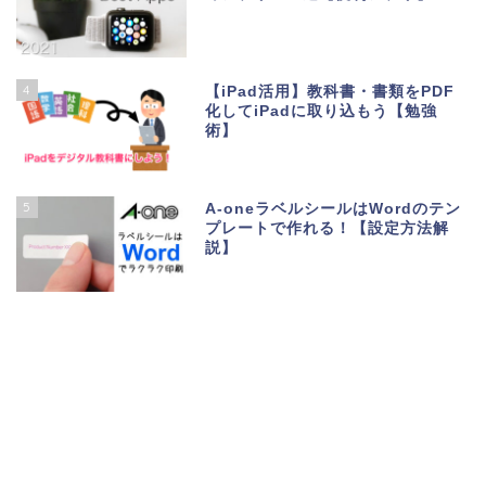
4
【iPad活用】教科書・書類をPDF
化してiPadに取り込もう【勉強
術】
5
A-oneラベルシールはWordのテン
プレートで作れる！【設定方法解
説】