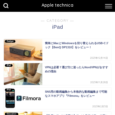
Apple technica
― CATEGORY ―
iPad
Gadget
簡単にMacとWindowsを切り替えられるUSB-Cド
ック【BenQ DP1310】をレビュー！
2023年12月14日
iPad
VPNは必要？選び方に迷ったらNordVPNがおすす
めの理由
2023年11月28日
iPad
SNS用の動画編集から本格的な動画編集まで可能
なスマホアプリ『Filmora』をレビュー
2023年2月3日
Education