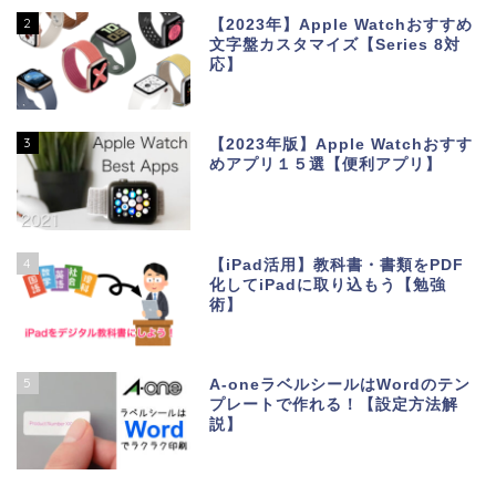
2
【2023年】Apple Watchおすすめ
文字盤カスタマイズ【Series 8対
応】
3
【2023年版】Apple Watchおすす
めアプリ１５選【便利アプリ】
4
【iPad活用】教科書・書類をPDF
化してiPadに取り込もう【勉強
術】
5
A-oneラベルシールはWordのテン
プレートで作れる！【設定方法解
説】