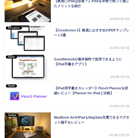
【教員にiPadは必要？】iPadを学校で使って感じ
たメリットを紹介
2022年9月14日
Education
【Goodnotes 6】教員におすすめのPDFテンプレ
ート5選
2022年7月13日
Apple
GoodNotes5が基本無料で使用できるように
【iPad手書きアプリ】
2022年4月7日
Apple
【iPad用手書きカレンダー】Pencil Plannerを詳
細レビュー【Planner for iPadと比較】
2022年2月17日
Gadget
MacBook AirやiPadもMagSafe充電できるマグネ
ット端子をレビュー
2021年12月31日