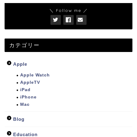
＼ Follow me ／
カテゴリー
Apple
Apple Watch
AppleTV
iPad
iPhone
Mac
Blog
Education