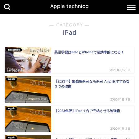
Apple technica
― CATEGORY ―
iPad
Education
英語学習はiPadとiPhoneで超効率的になる！
2020年1月20日
Apple
【2023年】勉強用iPadならiPad Airがおすすめな
３つの理由
2020年1月19日
Apple
【2023年版】iPad１台で完結させる勉強術
2020年1月13日
Apple