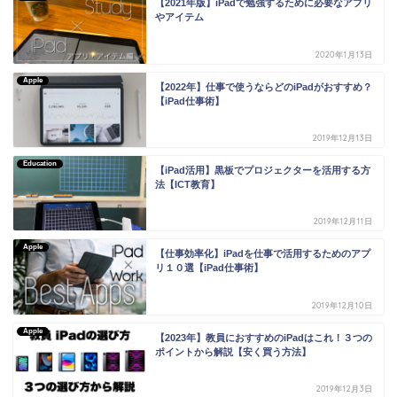
【2021年版】iPadで勉強するために必要なアプリ
やアイテム
2020年1月13日
Apple
【2022年】仕事で使うならどのiPadがおすすめ？
【iPad仕事術】
2019年12月13日
Education
【iPad活用】黒板でプロジェクターを活用する方
法【ICT教育】
2019年12月11日
Apple
【仕事効率化】iPadを仕事で活用するためのアプ
リ１０選【iPad仕事術】
2019年12月10日
Apple
【2023年】教員におすすめのiPadはこれ！３つの
ポイントから解説【安く買う方法】
2019年12月3日