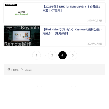
Education
【2022年版】NHK for Schoolのおすすめ番組１
０選【ICT活用】
2020年2月8日
Apple
【iPad・Macでプレゼン】Keynoteの便利な使い
方紹介！【遠隔操作】
2020年2月1日
...
1
3
4
5
HOME
Apple