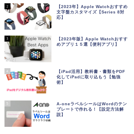
2
【2023年】Apple Watchおすすめ
文字盤カスタマイズ【Series 8対
応】
3
【2023年版】Apple Watchおすす
めアプリ１５選【便利アプリ】
4
【iPad活用】教科書・書類をPDF
化してiPadに取り込もう【勉強
術】
5
A-oneラベルシールはWordのテン
プレートで作れる！【設定方法解
説】