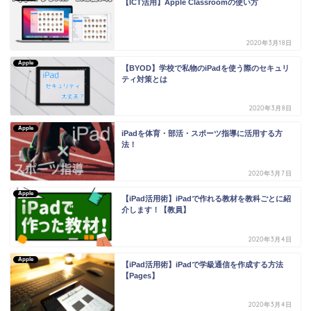
【ICT活用】Apple Classroomの使い方
2020年3月18日
Apple
【BYOD】学校で私物のiPadを使う際のセキュリ
ティ対策とは
2020年3月8日
Apple
iPadを体育・部活・スポーツ指導に活用する方
法！
2020年3月7日
Apple
【iPad活用術】iPadで作れる教材を教科ごとに紹
介します！【教員】
2020年3月4日
Apple
【iPad活用術】iPadで学級通信を作成する方法
【Pages】
2020年3月4日