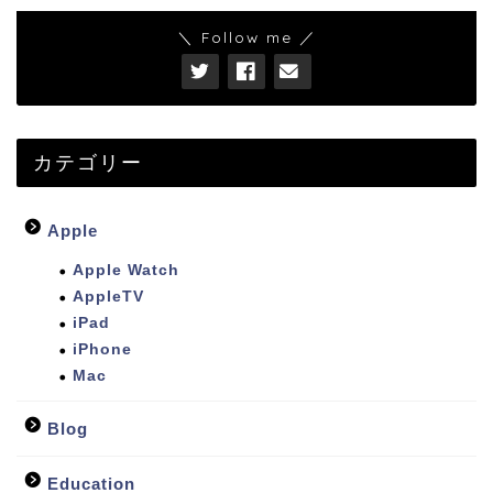
＼ Follow me ／
カテゴリー
Apple
Apple Watch
AppleTV
iPad
iPhone
Mac
Blog
Education