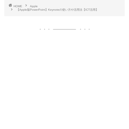
HOME
Apple
【Apple版PowerPoint】Keynoteの使い方や活用法【ICT活用】