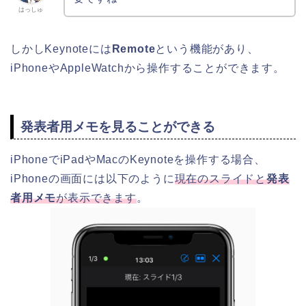
はっしゅ
しかしKeynoteには
Remote
という機能があり、
iPhoneやAppleWatchから操作することができます。
発表者用メモを見ることができる
iPhoneでiPadやMacのKeynoteを操作する場合、
iPhoneの画面には以下のように
現在のスライドと
発表
者用メモ
が表示できます
。