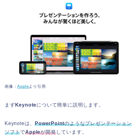
画像：
Apple
より引用
まず
Keynote
について簡単に説明します。
Keynoteは、
PowerPoint
のようなプレゼンテーション
ソフト
で
Apple
が開発
しています。