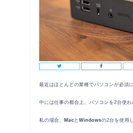
最近はほとんどの業種でパソコンが必須
中には仕事の都合上、パソコンを2台使わ
私の場合、
Mac
と
Windows
の2台を使用