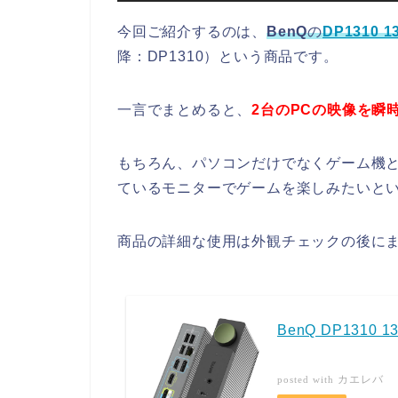
今回ご紹介するのは、
BenQ
の
DP1310
降：DP1310）という商品です。
一言でまとめると、
2台のPCの映像を瞬
もちろん、パソコンだけでなくゲーム機
ているモニターでゲームを楽しみたいと
商品の詳細な使用は外観チェックの後に
BenQ DP131
カエレバ
posted with