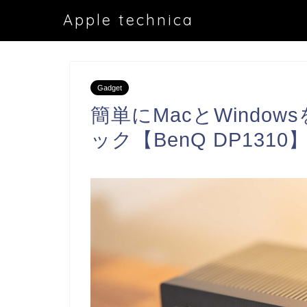
Apple technica
Gadget
簡単にMacとWindow
ック【BenQ DP131