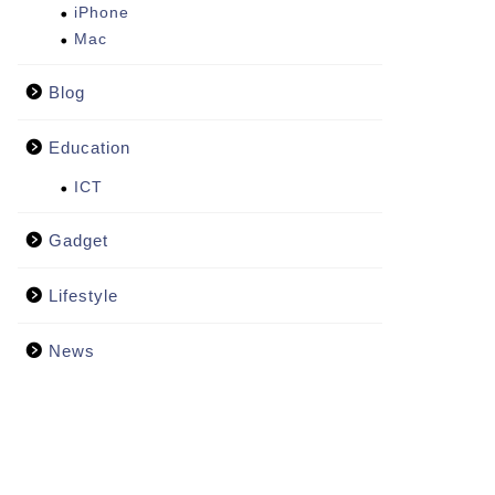
iPhone
Mac
Blog
Education
ICT
Gadget
Lifestyle
News