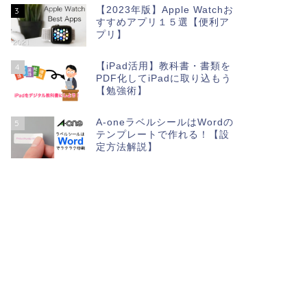
【2023年版】Apple Watchお
3
すすめアプリ１５選【便利ア
プリ】
【iPad活用】教科書・書類を
4
PDF化してiPadに取り込もう
【勉強術】
A-oneラベルシールはWordの
5
テンプレートで作れる！【設
定方法解説】