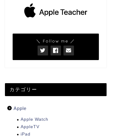
＼ Follow me ／
カテゴリー
Apple
Apple Watch
AppleTV
iPad