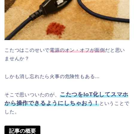
こたつはこのせいで
電源のオン・オフが面倒
だと思い
ませんか？
しかも消し忘れたら火事の危険性もある…
こたつを
IoT
化してスマホ
そこで思いついたのが、
から操作できるようにしちゃおう！
ということで
した。
記事の概要