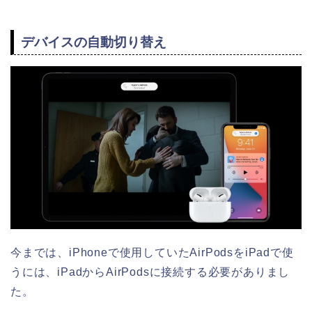
デバイスの自動切り替え
今までは、iPhoneで使用していたAirPodsをiPadで使
うには、iPadからAirPodsに接続する必要がありまし
た。