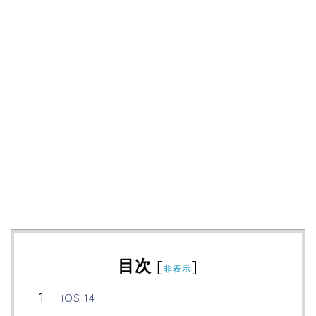
目次
[
]
非表示
iOS 14