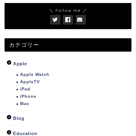
＼ Follow me ／
カテゴリー
Apple
Apple Watch
AppleTV
iPad
iPhone
Mac
Blog
Education