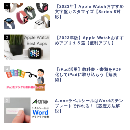
2
【2023年】Apple Watchおすすめ
文字盤カスタマイズ【Series 8対
応】
3
【2023年版】Apple Watchおすす
めアプリ１５選【便利アプリ】
4
【iPad活用】教科書・書類をPDF
化してiPadに取り込もう【勉強
術】
5
A-oneラベルシールはWordのテン
プレートで作れる！【設定方法解
説】