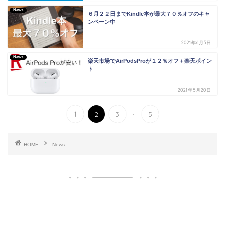
News
６月２２日までKindle本が最大７０％オフのキャ
ンペーン中
2021年6月3日
News
楽天市場でAirPodsProが１２％オフ＋楽天ポイン
ト
2021年5月20日
...
1
2
3
5
HOME
News