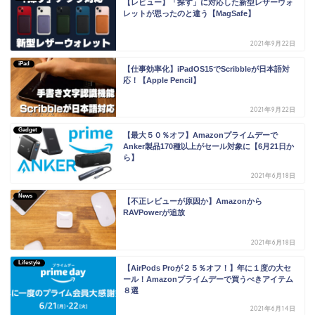
【レビュー】「探す」に対応した新型レザーウォ
レットが思ったのと違う【MagSafe】
2021年9月22日
iPad
【仕事効率化】iPadOS15でScribbleが日本語対
応！【Apple Pencil】
2021年9月22日
Gadget
【最大５０％オフ】Amazonプライムデーで
Anker製品170種以上がセール対象に【6月21日か
ら】
2021年6月18日
News
【不正レビューが原因か】Amazonから
RAVPowerが追放
2021年6月18日
Lifestyle
【AirPods Proが２５％オフ！】年に１度の大セ
ール！Amazonプライムデーで買うべきアイテム
８選
2021年6月14日